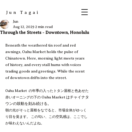
​Jun Tagai
Jun
Aug 12, 2025
2 min read
Through the Streets - Downtown, Honolulu
Beneath the weathered tin roof and red 
awnings, Oahu Market holds the pulse of 
Chinatown. Here, morning light meets years 
of history, and every stall hums with voices 
trading goods and greetings. While the scent 
of downtown drifts into the street.
Oahu Market  の年季の入ったトタン屋根と色あせた
Oahu Market はチャイナタ
赤いオーニングの下の 
ウンの鼓動を刻み続ける。
朝の光がそっと屋根をなでると、市場全体がゆっく
り目を覚ます。 この匂い、この空気感は、ここでし
か味わえないんだよね。